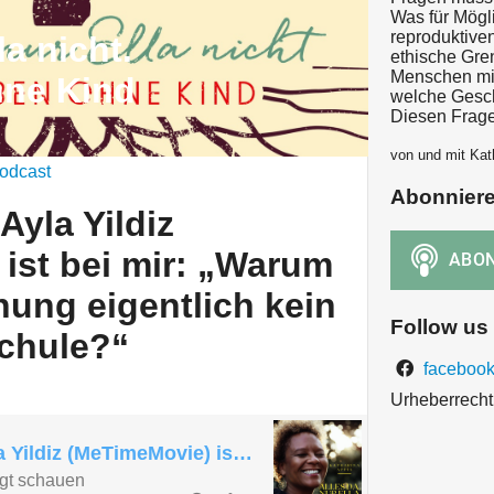
Was für Mögli
reproduktive
la nicht.
ethische Gr
Menschen mit
hne Kind
welche Gesch
Diesen Frage
von und mit Kat
odcast
Abonnier
Ayla Yildiz
ist bei mir: „Warum
nung eigentlich kein
Follow us
chule?“
facebook
Urheberrecht 
Filmemacherin Ayla Yildiz (MeTimeMovie) ist bei mir: „Warum ist Familienplanung eigentlich kein Thema in der Schule?“
gt schauen