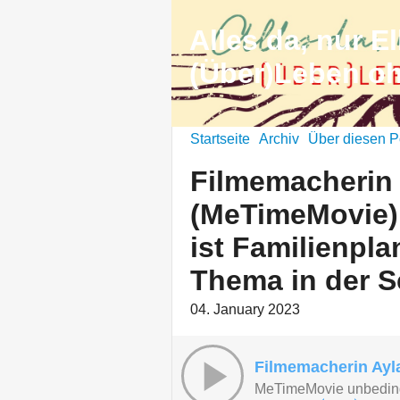
Alles da, nur El
(Über)Leben o
Startseite
Archiv
Über diesen P
Filmemacherin 
(MeTimeMovie) 
ist Familienpla
Thema in der S
04. January 2023
MeTimeMovie unbedin