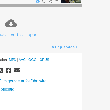
aac
vorbis
opus
All episodes
›
laden:
MP3
|
AAC
|
OGG
|
OPUS
ilm gerade aufgeführt wird
flichtig)