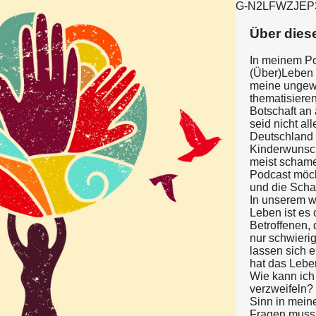
G-N2LFWZJEP
Über dies
In meinem Pod
(Über)Leben 
meine ungewo
thematisieren
Botschaft an 
seid nicht all
Deutschland 
Kinderwunsc
meist schame
Podcast möc
und die Sch
In unserem w
Leben ist es 
Betroffenen, 
nur schwierig
lassen sich 
hat das Lebe
Wie kann ich
verzweifeln?
Sinn in mei
Fragen muss 