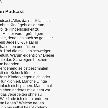
3
en Podcast
cast „Alles da, nur Ella nicht.
ohne Kind“ geht es darum,
llte Kinderlosigkeit zu
. Mit der vordergründigen
alle, denen es auch so geht: Ihr
ein! Jedes 6.-7. Paar in
hat einen unerfüllten
h. Und die meisten schweigen
rfüllt. Warum eigentlich? Dieser
hte das Schweigen brechen
am beenden.
eitgehend selbstbestimmten
oft ein Schock für die
dass Kinderkriegen nicht oder
 funktioniert. Manche Dinge
einfach nicht planen. Manchmal
n eben anderes mit einem vor.
 das verarbeiten ohne zu
 Wie finde ich einen anderen
nem Leben? Welche neuen
ich mir selbst beantworten?