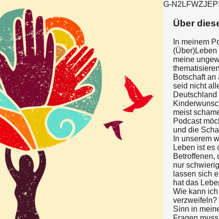
G-N2LFWZJEP
Über dies
In meinem Pod
(Über)Leben 
meine ungewo
thematisieren
Botschaft an 
seid nicht all
Deutschland 
Kinderwunsc
meist schame
Podcast möc
und die Sch
In unserem w
Leben ist es 
Betroffenen, 
nur schwierig
lassen sich 
hat das Lebe
Wie kann ich
verzweifeln?
Sinn in mei
Fragen muss 