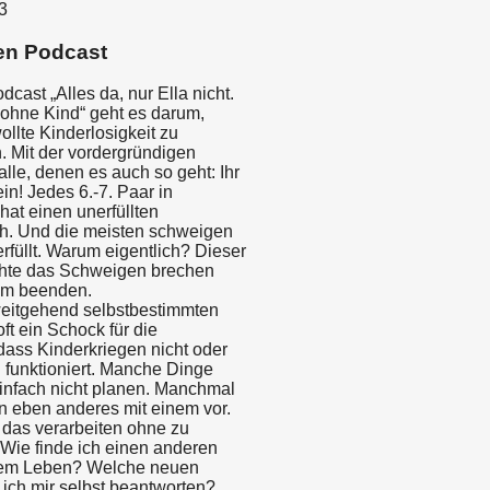
3
en Podcast
cast „Alles da, nur Ella nicht.
ohne Kind“ geht es darum,
llte Kinderlosigkeit zu
. Mit der vordergründigen
alle, denen es auch so geht: Ihr
ein! Jedes 6.-7. Paar in
hat einen unerfüllten
h. Und die meisten schweigen
rfüllt. Warum eigentlich? Dieser
hte das Schweigen brechen
am beenden.
eitgehend selbstbestimmten
oft ein Schock für die
dass Kinderkriegen nicht oder
 funktioniert. Manche Dinge
einfach nicht planen. Manchmal
n eben anderes mit einem vor.
 das verarbeiten ohne zu
 Wie finde ich einen anderen
nem Leben? Welche neuen
ich mir selbst beantworten?