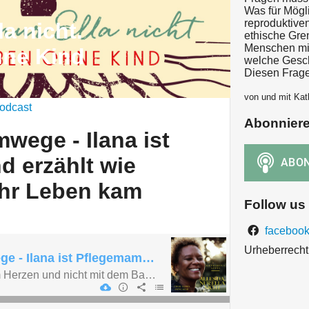
Was für Mögli
reproduktive
la nicht.
ethische Gr
Menschen mit
hne Kind
welche Gesch
Diesen Frage
von und mit Kat
odcast
Abonnier
wege - Ilana ist
 erzählt wie
ihr Leben kam
Follow us
facebook
Urheberrecht 
Familie über Umwege - Ilana ist Pflegemama und erzählt wie Mausezahn in ihr Leben kam
„Mama ist man mit dem Herzen und nicht mit dem Bauch.“