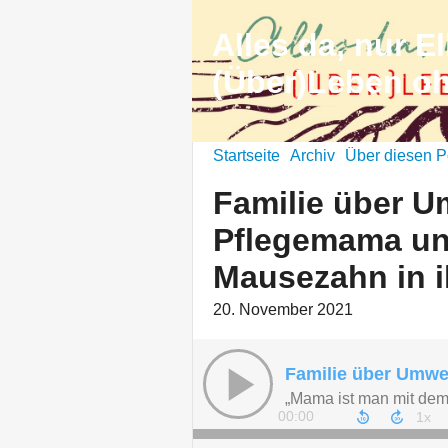
Alles da, nur El
(Über)Leben o
Startseite
Archiv
Über diesen P
Familie über Um
Pflegemama und
Mausezahn in 
20. November 2021
00:00