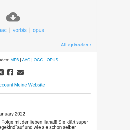
aac
vorbis
opus
All episodes
›
laden:
MP3
|
AAC
|
OGG
|
OPUS
Account
Meine Website
January 2022
Folge,mit der lieben Ilana!!! Sie klärt super
egekind"auf und wie sie schon selber