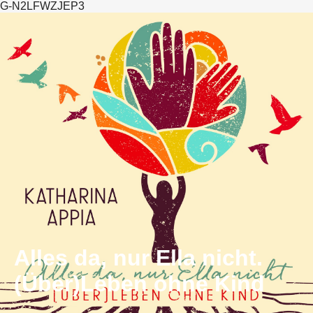
G-N2LFWZJEP3
Alles da, nur Ella nicht.
(Über)Leben ohne Kind