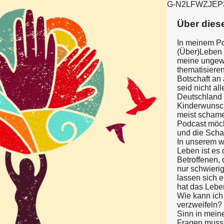
G-N2LFWZJEP
Über dies
In meinem Pod
(Über)Leben 
meine ungewo
thematisieren
Botschaft an 
seid nicht all
Deutschland 
Kinderwunsc
meist schame
Podcast möc
und die Sch
In unserem w
Leben ist es 
Betroffenen, 
nur schwierig
lassen sich 
hat das Lebe
Wie kann ich
verzweifeln?
Sinn in mei
Fragen muss 