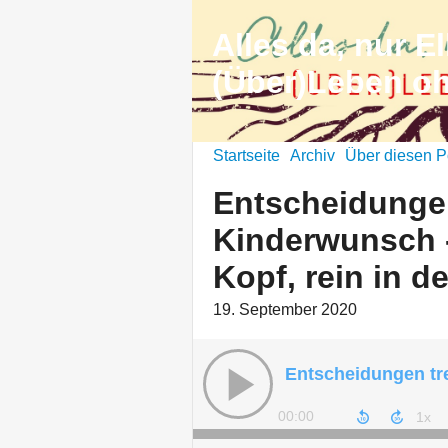
Alles da, nur El
(Über)Leben o
Startseite
Archiv
Über diesen P
Entscheidungen
Kinderwunsch 
Kopf, rein in d
19. September 2020
00:00