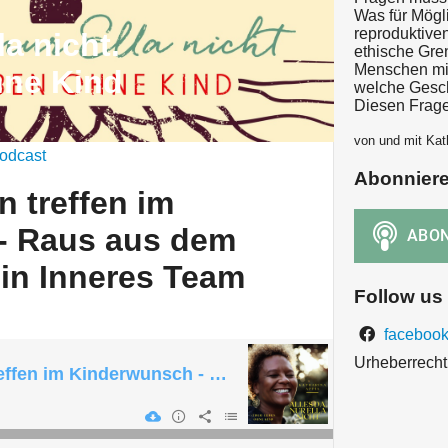
Was für Mögli
reproduktive
la nicht.
ethische Gr
Menschen mit
hne Kind
welche Gesch
Diesen Frage
von und mit Kat
odcast
Abonnier
 treffen im
- Raus aus dem
ein Inneres Team
Follow us
facebook
Urheberrecht 
Entscheidungen treffen im Kinderwunsch - Raus aus dem Kopf, rein in dein Inneres Team