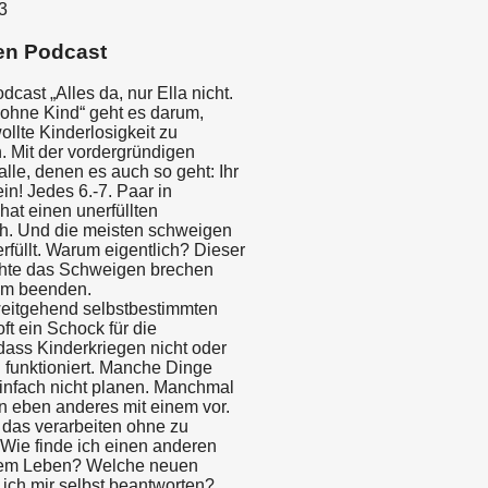
3
en Podcast
cast „Alles da, nur Ella nicht.
ohne Kind“ geht es darum,
llte Kinderlosigkeit zu
. Mit der vordergründigen
alle, denen es auch so geht: Ihr
ein! Jedes 6.-7. Paar in
hat einen unerfüllten
h. Und die meisten schweigen
rfüllt. Warum eigentlich? Dieser
hte das Schweigen brechen
am beenden.
eitgehend selbstbestimmten
oft ein Schock für die
dass Kinderkriegen nicht oder
 funktioniert. Manche Dinge
einfach nicht planen. Manchmal
n eben anderes mit einem vor.
 das verarbeiten ohne zu
 Wie finde ich einen anderen
nem Leben? Welche neuen
ich mir selbst beantworten?