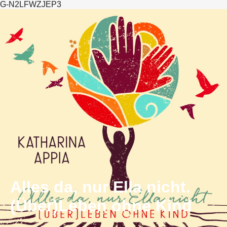
G-N2LFWZJEP3
Alles da, nur Ella nicht.
(Über)Leben ohne Kind