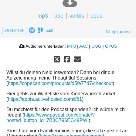
mp3
aac
vorbis
opus
Subscribe
All episodes
›
Audio herunterladen:
MP3
|
AAC
|
OGG
|
OPUS
Willst du deinen Neid loswerden? Dann hol dir die
Aufzeichnung meine Thoughtful Sessions
(
https://copecart.com/products/d5fe77d7/checkout
)
Hier gehts zur Warteliste vom Kinderwunsch-Zirkel
(
https://appia.activehosted.com/f/51
)
Du möchtest für den Podcast spenden? Ich würde mich
freuen! (
https://www.paypal.com/donate/?
hosted_button_id=7B3C796EC49PW
)
Broschüre vom Familienministerium, die sich speziell an