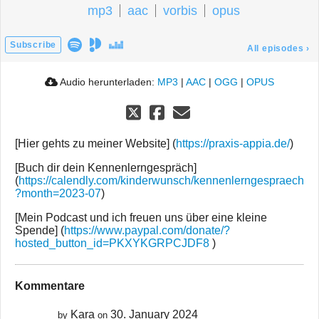
mp3
aac
vorbis
opus
Subscribe
All episodes
›
Audio herunterladen:
MP3
|
AAC
|
OGG
|
OPUS
[Hier gehts zu meiner Website] (
https://praxis-appia.de/
)
[Buch dir dein Kennenlerngespräch]
(
https://calendly.com/kinderwunsch/kennenlerngespraech
?month=2023-07
)
[Mein Podcast und ich freuen uns über eine kleine
Spende] (
https://www.paypal.com/donate/?
hosted_button_id=PKXYKGRPCJDF8
)
Kommentare
Kara
30. January 2024
by
on