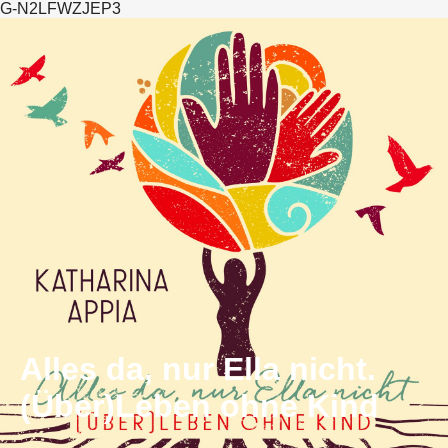
G-N2LFWZJEP3
Alles da, nur Ella nicht.
(Über)Leben ohne Kind