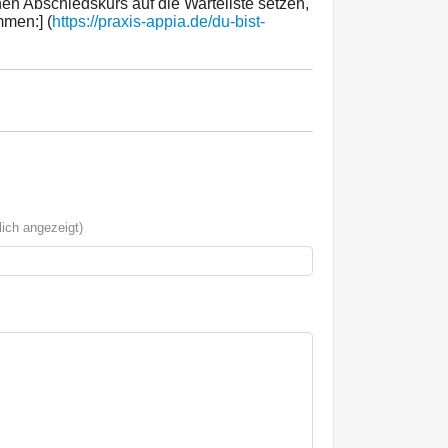
nen Abschiedskurs auf die Warteliste setzen,
mmen:] (
https://praxis-appia.de/du-bist-
ich angezeigt)