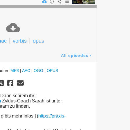
aac
vorbis
opus
All episodes
›
laden:
MP3
|
AAC
|
OGG
|
OPUS
Dann schreib ihr:
m
Zyklus-Coach Sarah ist unter
ram zu finden.
gibts mehr Infos:] (
https://praxis-