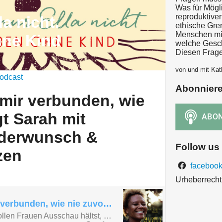
Was für Mögli
reproduktive
la nicht.
ethische Gr
Menschen mit
hne Kind
welche Gesch
Diesen Frage
von und mit Kat
odcast
Abonnier
 mir verbunden, wie
gt Sarah mit
nderwunsch &
Follow us
zen
facebook
Urheberrecht 
"Ich bin so mit mir verbunden, wie nie zuvor" - sagt Sarah mit unerfüllten Kinderwunsch & Frieden im Herzen
Falls du gerade nach tollen Frauen Ausschau hältst, die ohne Kinder glücklich mit ihrem Leben sind