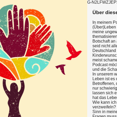
G-N2LFWZJEP
Über dies
In meinem Pod
(Über)Leben 
meine ungewo
thematisieren
Botschaft an 
seid nicht all
Deutschland 
Kinderwunsc
meist schame
Podcast möc
und die Sch
In unserem w
Leben ist es 
Betroffenen, 
nur schwierig
lassen sich 
hat das Lebe
Wie kann ich
verzweifeln?
Sinn in mei
Fragen muss 