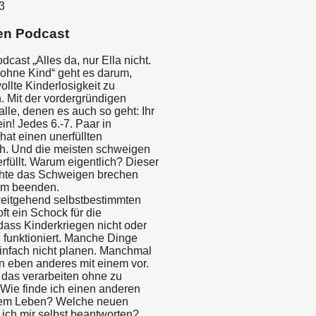
3
en Podcast
cast „Alles da, nur Ella nicht.
ohne Kind“ geht es darum,
llte Kinderlosigkeit zu
. Mit der vordergründigen
alle, denen es auch so geht: Ihr
ein! Jedes 6.-7. Paar in
hat einen unerfüllten
h. Und die meisten schweigen
rfüllt. Warum eigentlich? Dieser
hte das Schweigen brechen
am beenden.
eitgehend selbstbestimmten
oft ein Schock für die
dass Kinderkriegen nicht oder
 funktioniert. Manche Dinge
einfach nicht planen. Manchmal
n eben anderes mit einem vor.
 das verarbeiten ohne zu
 Wie finde ich einen anderen
nem Leben? Welche neuen
ich mir selbst beantworten?