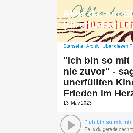
Alles da, nur El
(Über)Leben o
Startseite
Archiv
Über diesen P
"Ich bin so mit
nie zuvor" - sa
unerfüllten Ki
Frieden im Her
13. May 2023